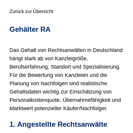
R
Zurück zur Übersicht
S
T
U
Gehälter RA
V
W
X
Das Gehalt von Rechtsanwälten in Deutschland
Y
hängt stark ab von Kanzleigröße,
Z
Berufserfahrung, Standort und Spezialisierung.
Für die Bewertung von Kanzleien und die
Planung von Nachfolgen sind realistische
Gehaltsdaten wichtig zur Einschätzung von
Personalkostenquote, Übernahmefähigkeit und
Marktwert potenzieller Käufer/Nachfolger.
1. Angestellte Rechtsanwälte