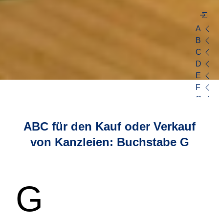
A
B
C
D
E
F
G
H
I
ABC für den Kauf oder Verkauf
J
von Kanzleien: Buchstabe
G
K
L
M
N
G
O
P
Q