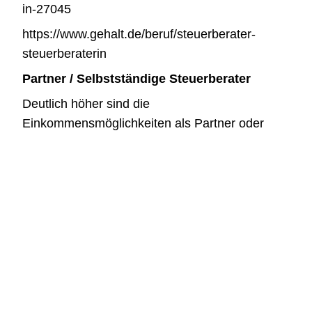
in-27045
https://www.gehalt.de/beruf/steuerberater-
steuerberaterin
Partner / Selbstständige Steuerberater
Deutlich höher sind die
Einkommensmöglichkeiten als Partner oder
Kanzleiinhaber, da hier eine Beteiligung am
Kanzleigewinn erfolgt.
Typische Bandbreiten:
Partner in mittelständischer Kanzlei: ca.
120.000 € – 250.000 € p.a.
Große Sozietäten: 200.000 € – 800.000 €+
(abhängig vom Gewinnanteil)
Hier handelt es sich nicht mehr um ein