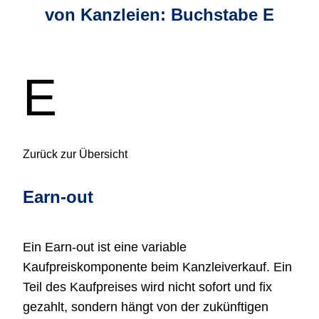
J
von Kanzleien: Buchstabe
E
K
L
M
N
E
O
P
Q
R
Zurück zur Übersicht
S
T
U
Earn-out
V
W
X
Ein Earn-out ist eine variable
Y
Kaufpreiskomponente beim Kanzleiverkauf. Ein
Z
Teil des Kaufpreises wird nicht sofort und fix
gezahlt, sondern hängt von der zukünftigen