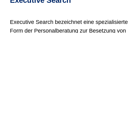
Executive Search
Executive Search bezeichnet eine spezialisierte
Form der Personalberatung zur Besetzung von
Führungspositionen oder besonders
qualifizierten Berufsträgern. Anders als bei
klassischen Stellenanzeigen werden
Kandidaten dabei aktiv und diskret im Markt
identifiziert und direkt angesprochen.
Typischerweise betrifft Executive Search
Positionen wie:
Partner oder zukünftige Partner einer Kanzlei
angestellte Steuerberater, Wirtschaftsprüfer
oder Rechtsanwälte mit
Führungsverantwortung