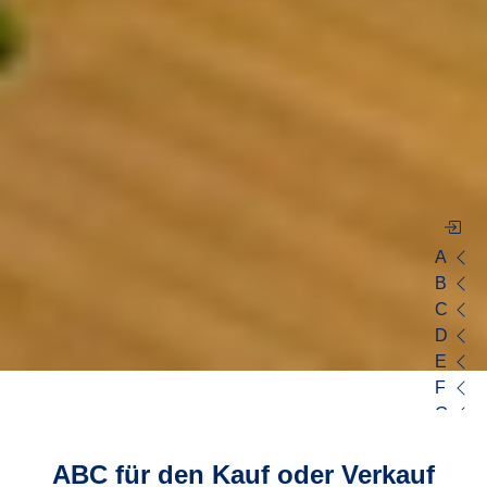
A
B
C
D
E
F
G
H
I
ABC für den Kauf oder Verkauf