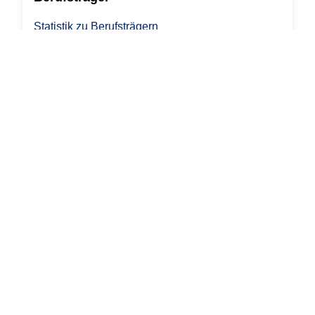
Statistik zu Berufsträgern
Steuerberater
Rechtsanwälte
Wirtschaftsprüfer
Fachpersonal
Fachbereich Health
Dienstleistungen
Vermittlung von Personal
Vermittlung von Kanzleien und Unternehmen
Vermittlung von Partnern und Gesellschafter
Angebote