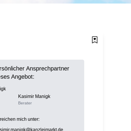
ersönlicher Ansprechpartner
ieses Angebot:
Kasimir
Manigk
Berater
rreichen mich unter:
simir.manigk@kanzleimarkt.de