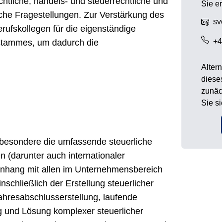
echtliche, handels- und steuerrechtliche und
Sie e
iche Fragestellungen. Zur Verstärkung des
sv
rufskollegen für die eigenständige
+4
stammes, um dadurch die
Alter
diese
zunäc
Sie s
sbesondere die umfassende steuerliche
 (darunter auch internationaler
hang mit allen im Unternehmensbereich
schließlich der Erstellung steuerlicher
ahresabschlusserstellung, laufende
g und Lösung komplexer steuerlicher