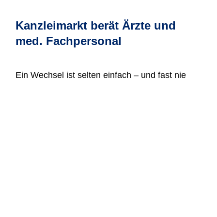
Kanzleimarkt berät Ärzte und
med. Fachpersonal
Ein Wechsel ist selten einfach – und fast nie
standardisiert. Wir Berufsträger diskret und
persönlich bei der Suche nach der passenden
Perspektive. Denn die besten Positionen sind
oft nicht öffentlich sichtbar, sondern entstehen
im direkten Austausch mit uns.
Wir nehmen uns Zeit, Ihre Situation, Ihre Ziele
und Ihre Beweggründe zu verstehen. Auf dieser
Basis entwickeln wir individuelle Optionen –
nicht von der Stange, sondern auf Sie
zugeschnitten. Erst wenn Sie bereit sind, stellen