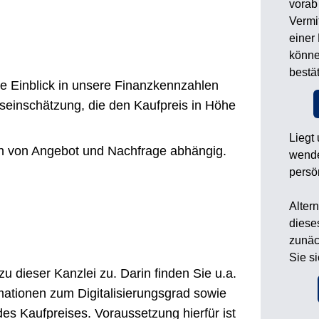
vorab
Vermi
einer
könne
bestä
e Einblick in unsere Finanzkennzahlen
iseinschätzung, die den Kaufpreis in Höhe
Liegt
ich von Angebot und Nachfrage abhängig.
wende
persö
Alter
diese
zunäc
Sie s
 dieser Kanzlei zu. Darin finden Sie u.a.
rmationen zum Digitalisierungsgrad sowie
des Kaufpreises. Voraussetzung hierfür ist