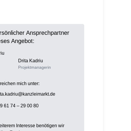
ersönlicher Ansprechpartner
ieses Angebot:
Drita
Kadriu
Projektmanagerin
rreichen mich unter:
ita.kadriu@kanzleimarkt.de
9 61 74 – 29 00 80
eiterem Interesse benötigen wir