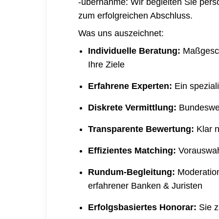
-übernahme: Wir begleiten Sie persön
zum erfolgreichen Abschluss.
Was uns auszeichnet:
Individuelle Beratung:
Maßgeschn
Ihre Ziele
Erfahrene Experten:
Ein spezial
Diskrete Vermittlung:
Bundesweit
Transparente Bewertung:
Klar 
Effizientes Matching:
Vorauswah
Rundum-Begleitung:
Moderatio
erfahrener Banken & Juristen
Erfolgsbasiertes Honorar:
Sie z