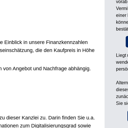
vorab
Vermi
einer
könne
bestä
e Einblick in unsere Finanzkennzahlen
iseinschätzung, die den Kaufpreis in Höhe
Liegt
wende
ich von Angebot und Nachfrage abhängig.
persö
Alter
diese
zunäc
Sie s
 dieser Kanzlei zu. Darin finden Sie u.a.
rmationen zum Digitalisierungsgrad sowie