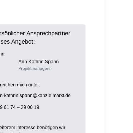
ersönlicher Ansprechpartner
ieses Angebot:
Ann-Kathrin
Spahn
Projektmanagerin
rreichen mich unter:
n-kathrin.spahn@kanzleimarkt.de
9 61 74 – 29 00 19
eiterem Interesse benötigen wir